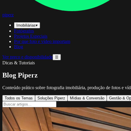
piperz
Imobiliárias
▾
Fotógrafos
Projetos Especiais
Por que foto e vídeo importam
Blog
Ver preço e disponibilidade
☰
Dicas & Tutoriais
Blog Piperz
Conteúdo prático sobre fotografia imobiliária, produção de fotos e ví
Todos os Temas
Soluções Piperz
Mídias & Conversão
Gestão & Op