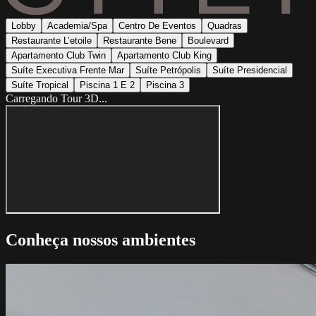
Lobby
Academia/Spa
Centro De Eventos
Quadras
Restaurante L’etoile
Restaurante Bene
Boulevard
Apartamento Club Twin
Apartamento Club King
Suíte Executiva Frente Mar
Suíte Petrópolis
Suíte Presidencial
Suíte Tropical
Piscina 1 E 2
Piscina 3
Carregando Tour 3D...
Conheça nossos ambientes