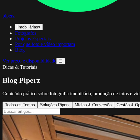
piperz
Imobiliárias
▾
Fotógrafos
Projetos Especiais
Por que foto e vídeo importam
Blog
Ver preço e disponibilidade
☰
Dicas & Tutoriais
Blog Piperz
Conteúdo prático sobre fotografia imobiliária, produção de fotos e ví
Todos os Temas
Soluções Piperz
Mídias & Conversão
Gestão & Op