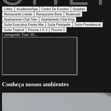
Lobby
Academia/Spa
Centro De Eventos
Quadras
Restaurante L’etoile
Restaurante Bene
Boulevard
Apartamento Club Twin
Apartamento Club King
Suíte Executiva Frente Mar
Suíte Petrópolis
Suíte Presidencial
Suíte Tropical
Piscina 1 E 2
Piscina 3
Carregando Tour 3D...
Conheça nossos ambientes